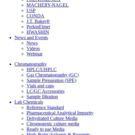
MACHERY-NAGEL
USP
CONDA
J.T. Baker®
PerkinElmer
HWASHIN
News and Events
News
Videos
Webinar
Chromatography
HPLC/UHPLC
Gas Chromatography (GC)
Sample Preparation (SPE)
Vials and caps
LC/GC Accessories
Sample filtration
Lab Chemicals
Reference Standard
Pharmaceutical Analytical Impurity
Dehydrated Culture Media
Chromogenic culture media
Ready to use Media
High-Purity Solvents & Reagents