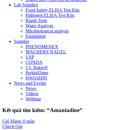
Lab Supplies
Food Safety ELISA Test Kits
Pathogen ELISA Test Kits
Rapid Tests
Water Analysis
Micobiological analysis
Equipment
Supplier
PHENOMENEX
MACHERY-NAGEL
USP
CONDA
J.T. Baker®
PerkinElmer
HWASHIN
News and Events
News
Videos
Webinar
Kết quả tìm kiếm: “Amantadine”
Giỏ Hàng: 0 món
Check Out