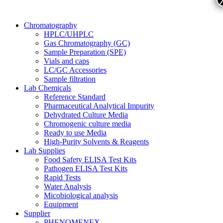
Chromatography
HPLC/UHPLC
Gas Chromatography (GC)
Sample Preparation (SPE)
Vials and caps
LC/GC Accessories
Sample filtration
Lab Chemicals
Reference Standard
Pharmaceutical Analytical Impurity
Dehydrated Culture Media
Chromogenic culture media
Ready to use Media
High-Purity Solvents & Reagents
Lab Supplies
Food Safety ELISA Test Kits
Pathogen ELISA Test Kits
Rapid Tests
Water Analysis
Micobiological analysis
Equipment
Supplier
PHENOMENEX