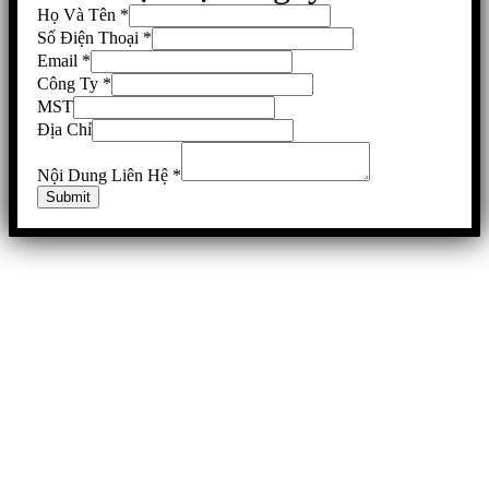
Họ Và Tên
*
Số Điện Thoại
*
Email
*
Công Ty
*
MST
Địa Chỉ
Nội Dung Liên Hệ
*
Submit