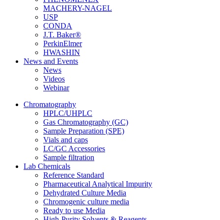
MACHERY-NAGEL
USP
CONDA
J.T. Baker®
PerkinElmer
HWASHIN
News and Events
News
Videos
Webinar
Chromatography
HPLC/UHPLC
Gas Chromatography (GC)
Sample Preparation (SPE)
Vials and caps
LC/GC Accessories
Sample filtration
Lab Chemicals
Reference Standard
Pharmaceutical Analytical Impurity
Dehydrated Culture Media
Chromogenic culture media
Ready to use Media
High-Purity Solvents & Reagents