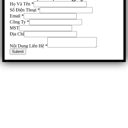
Họ Và Tên
*
Số Điện Thoại
*
Email
*
Công Ty
*
MST
Địa Chỉ
Nội Dung Liên Hệ
*
Submit