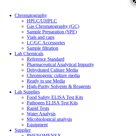
Chromatography
HPLC/UHPLC
Gas Chromatography (GC)
Sample Preparation (SPE)
Vials and caps
LC/GC Accessories
Sample filtration
Lab Chemicals
Reference Standard
Pharmaceutical Analytical Impurity
Dehydrated Culture Media
Chromogenic culture media
Ready to use Media
High-Purity Solvents & Reagents
Lab Supplies
Food Safety ELISA Test Kits
Pathogen ELISA Test Kits
Rapid Tests
Water Analysis
Micobiological analysis
Equipment
Supplier
PHENOMENEX