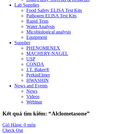
Lab Supplies
Food Safety ELISA Test Kits
Pathogen ELISA Test Kits
Rapid Tests
Water Analysis
Micobiological analysis
Equipment
Supplier
PHENOMENEX
MACHERY-NAGEL
USP
CONDA
J.T. Baker®
PerkinElmer
HWASHIN
News and Events
News
Videos
Webinar
Kết quả tìm kiếm: “Alclometasone”
Giỏ Hàng: 0 món
Check Out