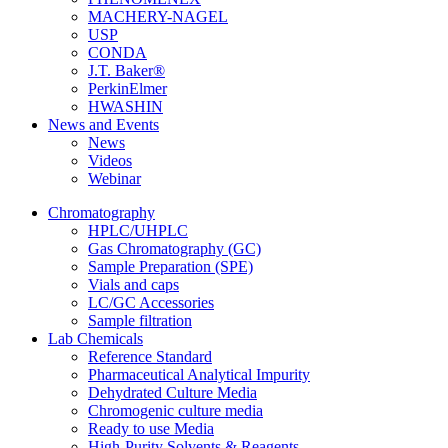
MACHERY-NAGEL
USP
CONDA
J.T. Baker®
PerkinElmer
HWASHIN
News and Events
News
Videos
Webinar
Chromatography
HPLC/UHPLC
Gas Chromatography (GC)
Sample Preparation (SPE)
Vials and caps
LC/GC Accessories
Sample filtration
Lab Chemicals
Reference Standard
Pharmaceutical Analytical Impurity
Dehydrated Culture Media
Chromogenic culture media
Ready to use Media
High-Purity Solvents & Reagents