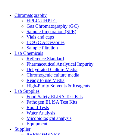
Chromatography
HPLC/UHPLC
Gas Chromatography (GC)
Sample Preparation (SPE)
Vials and caps
LC/GC Accessories
Sample filtration
Lab Chemicals
Reference Standard
Pharmaceutical Analytical Impurity
Dehydrated Culture Media
Chromogenic culture media
Ready to use Media
High-Purity Solvents & Reagents
Lab Supplies
Food Safety ELISA Test Kits
Pathogen ELISA Test Kits
Rapid Tests
Water Analysis
Micobiological analysis
Equipment
Supplier
PHENOMENEX