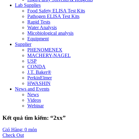
Lab Supplies
Food Safety ELISA Test Kits
Pathogen ELISA Test Kits
Rapid Tests
Water Analysis
Micobiological analysis
Equipment
Supplier
PHENOMENEX
MACHERY-NAGEL
USP
CONDA
J.T. Baker®
PerkinElmer
HWASHIN
News and Events
News
Videos
Webinar
Kết quả tìm kiếm: “2xx”
Giỏ Hàng: 0 món
Check Out